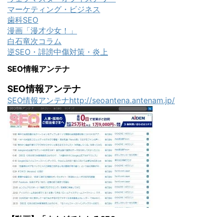
マーケティング・ビジネス
歯科SEO
漫画「漫才少女！」
白石竜次コラム
逆SEO・誹謗中傷対策・炎上
SEO情報アンテナ
SEO情報アンテナ
SEO情報アンテナhttp://seoantena.antenam.jp/