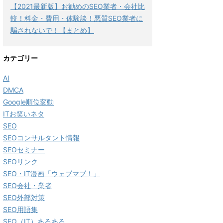
【2021最新版】お勧めのSEO業者・会社比
較！料金・費用・体験談！悪質SEO業者に
騙されないで！【まとめ】
カテゴリー
AI
DMCA
Google順位変動
ITお笑いネタ
SEO
SEOコンサルタント情報
SEOセミナー
SEOリンク
SEO・IT漫画「ウェブマブ！」
SEO会社・業者
SEO外部対策
SEO用語集
SEO（IT）あるある