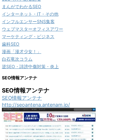
まんがでわかるSEO
インターネット・IT・その他
インフルエンサーSNS集客
ウェブマスターオフィスアワー
マーケティング・ビジネス
歯科SEO
漫画「漫才少女！」
白石竜次コラム
逆SEO・誹謗中傷対策・炎上
SEO情報アンテナ
SEO情報アンテナ
SEO情報アンテナ
http://seoantena.antenam.jp/