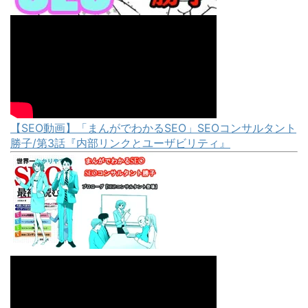
【SEO動画】「まんがでわかるSEO」SEOコンサルタント
勝子/第3話『内部リンクとユーザビリティ』