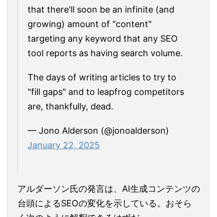
that there'll soon be an infinite (and
growing) amount of "content"
targeting any keyword that any SEO
tool reports as having search volume.
The days of writing articles to try to
"fill gaps" and to leapfrog competitors
are, thankfully, dead.
— Jono Alderson (@jonoalderson)
January 22, 2025
アルダーソン氏の発言は、AI生成コンテンツの
台頭によるSEOの変化を示している。おそら