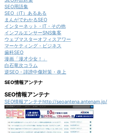
SEO外部対策
SEO用語集
SEO（IT）あるある
まんがでわかるSEO
インターネット・IT・その他
インフルエンサーSNS集客
ウェブマスターオフィスアワー
マーケティング・ビジネス
歯科SEO
漫画「漫才少女！」
白石竜次コラム
逆SEO・誹謗中傷対策・炎上
SEO情報アンテナ
SEO情報アンテナ
SEO情報アンテナhttp://seoantena.antenam.jp/