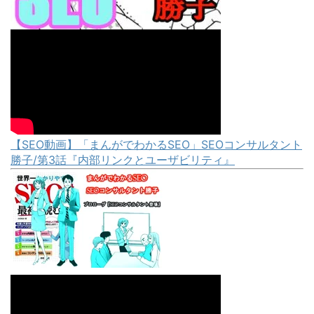
【SEO動画】「まんがでわかるSEO」SEOコンサルタント
勝子/第3話『内部リンクとユーザビリティ』