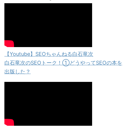
【Youtube】SEOちゃんねる白石竜次
白石竜次のSEOトーク！①どうやってSEOの本を
出版した？