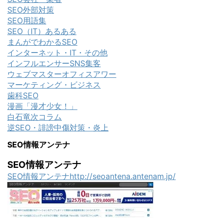
SEO外部対策
SEO用語集
SEO（IT）あるある
まんがでわかるSEO
インターネット・IT・その他
インフルエンサーSNS集客
ウェブマスターオフィスアワー
マーケティング・ビジネス
歯科SEO
漫画「漫才少女！」
白石竜次コラム
逆SEO・誹謗中傷対策・炎上
SEO情報アンテナ
SEO情報アンテナ
SEO情報アンテナhttp://seoantena.antenam.jp/