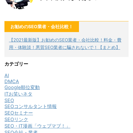
お勧めのSEO業者・会社比較！
【2021最新版】お勧めのSEO業者・会社比較！料金・費
用・体験談！悪質SEO業者に騙されないで！【まとめ】
カテゴリー
AI
DMCA
Google順位変動
ITお笑いネタ
SEO
SEOコンサルタント情報
SEOセミナー
SEOリンク
SEO・IT漫画「ウェブマブ！」
SEO会社・業者