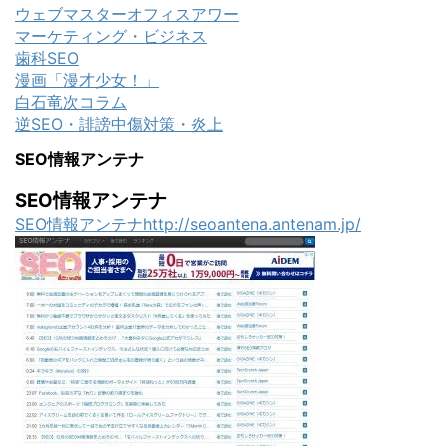
ウェブマスターオフィスアワー
マーケティング・ビジネス
歯科SEO
漫画「漫才少女！」
白石竜次コラム
逆SEO・誹謗中傷対策・炎上
SEO情報アンテナ
SEO情報アンテナ
SEO情報アンテナhttp://seoantena.antenam.jp/