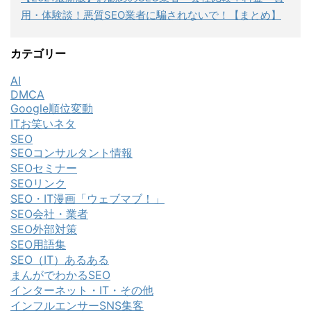
用・体験談！悪質SEO業者に騙されないで！【まとめ】
カテゴリー
AI
DMCA
Google順位変動
ITお笑いネタ
SEO
SEOコンサルタント情報
SEOセミナー
SEOリンク
SEO・IT漫画「ウェブマブ！」
SEO会社・業者
SEO外部対策
SEO用語集
SEO（IT）あるある
まんがでわかるSEO
インターネット・IT・その他
インフルエンサーSNS集客