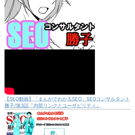
【SEO動画】「まんがでわかるSEO」SEOコンサルタント
勝子/第3話『内部リンクとユーザビリティ』