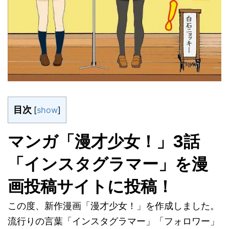
目次
[
show
]
マンガ「漫才少女！」3話
「インスタグラマー」を漫
画投稿サイトに投稿！
この度、新作漫画「漫才少女！」を作成しました。
流行りの言葉「インスタグラマー」「フォロワー」