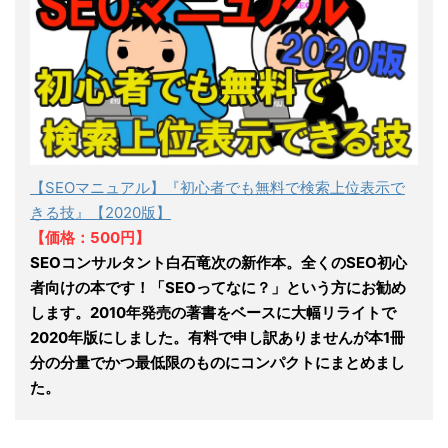
【SEOマニュアル】『初心者でも無料で検索上位表示で
きる技』【2020版】
【価格：500円】
SEOコンサルタント白石竜次の新作本。全くのSEO初心
者向けの本です！「SEOってなに？」という方にお勧め
します。2010年発売の著書をベースに大幅リライトで
2020年版にしました。有料で申し訳ありませんが本1冊
分の分量でかつ最低限のものにコンパクトにまとめまし
た。