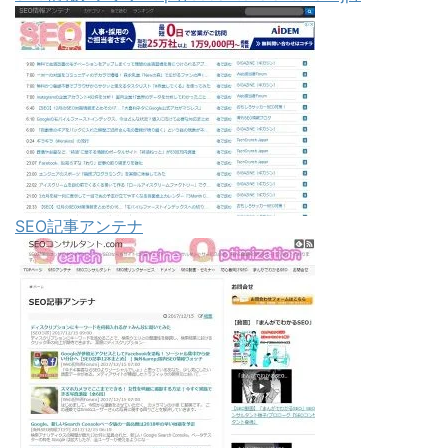
SEO記事アンテナ