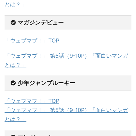
とは？」
マガジンデビュー
「ウェブマブ！」TOP
「ウェブマブ！」 第5話（9-10P）「面白いマンガ
とは？」
少年ジャンプルーキー
「ウェブマブ！」TOP
「ウェブマブ！」 第5話（9-10P）「面白いマンガ
とは？」