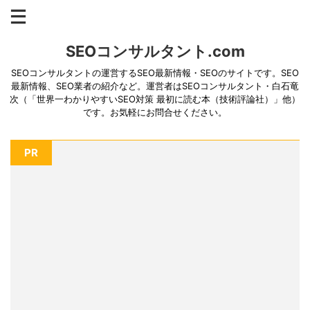
SEOコンサルタント.com
SEOコンサルタントの運営するSEO最新情報・SEOのサイトです。SEO
最新情報、SEO業者の紹介など。運営者はSEOコンサルタント・白石竜
次（「世界一わかりやすいSEO対策 最初に読む本（技術評論社）」他）
です。お気軽にお問合せください。
PR