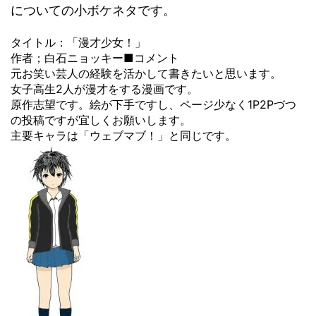
についての小ボケネタです。
タイトル：「漫才少女！」
作者；白石ニョッキー
■コメント
元お笑い芸人の経験を活かして書きたいと思います。
女子高生2人が漫才をする漫画です。
原作志望です。絵が下手ですし、ページ少なく1P2Pづつ
の投稿ですが宜しくお願いします。
主要キャラは「ウェブマブ！」と同じです。