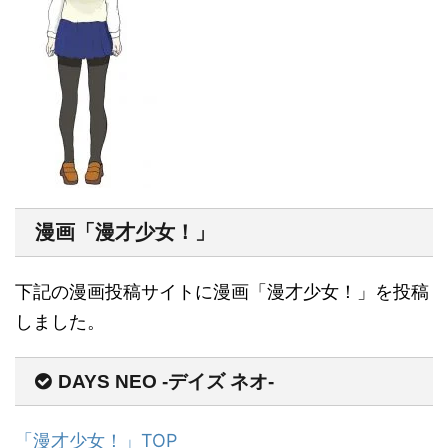
漫画「漫才少女！」
下記の漫画投稿サイトに漫画「漫才少女！」を投稿
しました。
DAYS NEO -デイズ ネオ-
「漫才少女！」TOP