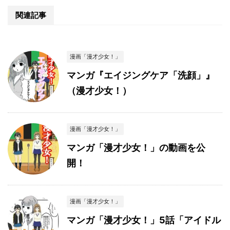
関連記事
漫画「漫才少女！」
マンガ『エイジングケア「洗顔」』
（漫才少女！）
漫画「漫才少女！」
マンガ「漫才少女！」の動画を公
開！
漫画「漫才少女！」
マンガ「漫才少女！」5話「アイドル