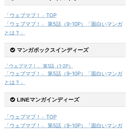
「ウェブマブ！」TOP
「ウェブマブ！」 第5話（9-10P）「面白いマンガ
とは？」
マンガボックスインディーズ
「ウェブマブ！」 第1話（1-2P）
「ウェブマブ！」 第5話（9-10P）「面白いマンガ
とは？」
LINEマンガインディーズ
「ウェブマブ！」TOP
「ウェブマブ！」 第5話（9-10P）「面白いマンガ