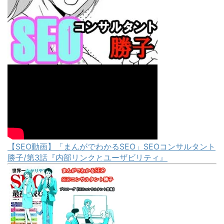
【SEO動画】「まんがでわかるSEO」SEOコンサルタント
勝子/第3話『内部リンクとユーザビリティ』