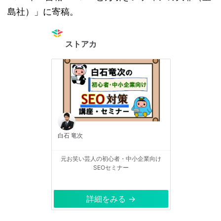
島社）」に寄稿。
ストアカ
白石 竜次
元お笑い芸人の初心者・中小企業向け
SEOセミナー
詳細をみる →