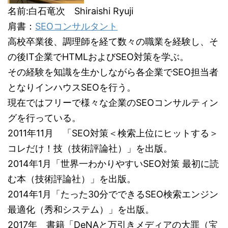
名前:白石竜次 Shiraishi Ryuji
肩書：
SEOコンサルタント
高校卒業後、調理師を経て数々の職業を経験し、そ
の後IT企業でHTMLおよびSEO対策を学ぶ。
その経験を知識を生かしながら各企業でSEO担当者
となりインハウスSEOを行う。
現在ではフリーで様々な企業のSEOコンサルティン
グを行っている。
2011年11月 「SEO対策＜検索上位にヒットする＞
コレだけ！技（技術評論社）」を出版。
2014年1月「世界一わかりやすいSEO対策 最初に読
む本（技術評論社）」を出版。
2014年1月「たった30分でできるSEO検索エンジン
最適化（秀和システム）」を出版。
2017年 書籍「DeNAと万引きメディアの大罪（宝