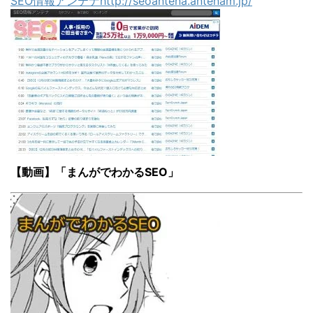
SEO情報アンテナhttp://seoantena.antenam.jp/
【動画】「まんがでわかるSEO」