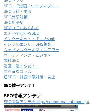
SEOリンク
SEO・IT漫画「ウェブマブ！」
SEO会社・業者
SEO外部対策
SEO用語集
SEO（IT）あるある
まんがでわかるSEO
インターネット・IT・その他
インフルエンサーSNS集客
ウェブマスターオフィスアワー
マーケティング・ビジネス
歯科SEO
漫画「漫才少女！」
白石竜次コラム
逆SEO・誹謗中傷対策・炎上
SEO情報アンテナ
SEO情報アンテナ
SEO情報アンテナhttp://seoantena.antenam.jp/