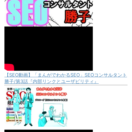
【SEO動画】「まんがでわかるSEO」SEOコンサルタント
勝子/第3話『内部リンクとユーザビリティ』