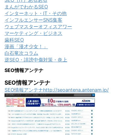
まんがでわかるSEO
インターネット・IT・その他
インフルエンサーSNS集客
ウェブマスターオフィスアワー
マーケティング・ビジネス
歯科SEO
漫画「漫才少女！」
白石竜次コラム
逆SEO・誹謗中傷対策・炎上
SEO情報アンテナ
SEO情報アンテナ
SEO情報アンテナhttp://seoantena.antenam.jp/