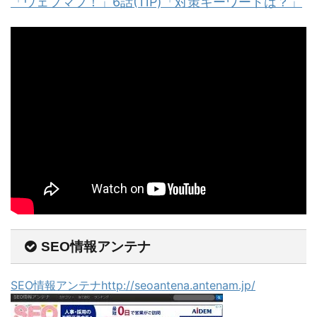
「ウェブマブ！」6話(11P)「対策キーワードは？」
SEO情報アンテナ
SEO情報アンテナhttp://seoantena.antenam.jp/