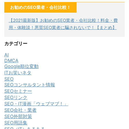
お勧めのSEO業者・会社比較！
【2021最新版】お勧めのSEO業者・会社比較！料金・費
用・体験談！悪質SEO業者に騙されないで！【まとめ】
カテゴリー
AI
DMCA
Google順位変動
ITお笑いネタ
SEO
SEOコンサルタント情報
SEOセミナー
SEOリンク
SEO・IT漫画「ウェブマブ！」
SEO会社・業者
SEO外部対策
SEO用語集
SEO（IT）あるある