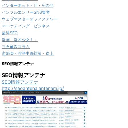
インターネット・IT・その他
インフルエンサーSNS集客
ウェブマスターオフィスアワー
マーケティング・ビジネス
歯科SEO
漫画「漫才少女！」
白石竜次コラム
逆SEO・誹謗中傷対策・炎上
SEO情報アンテナ
SEO情報アンテナ
SEO情報アンテナ
http://seoantena.antenam.jp/