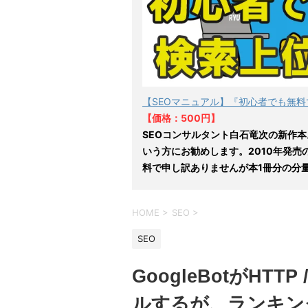
【SEOマニュアル】『初心者でも無料
【価格：500円】
SEOコンサルタント白石竜次の新作本
いう方にお勧めします。2010年発売
料で申し訳ありませんが本1冊分の分
HOME
>
SEO
>
SEO
GoogleBotがHT
ルするが、ランキン