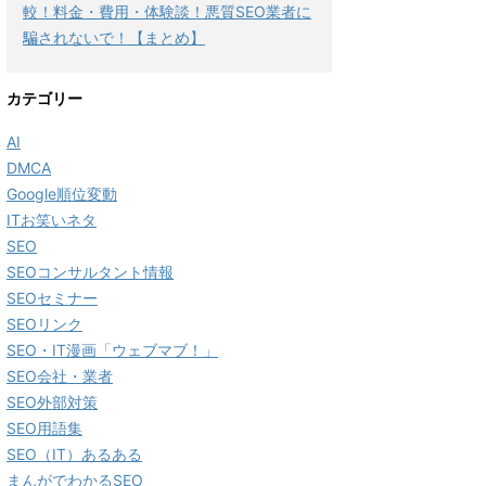
較！料金・費用・体験談！悪質SEO業者に
騙されないで！【まとめ】
カテゴリー
AI
DMCA
Google順位変動
ITお笑いネタ
SEO
SEOコンサルタント情報
SEOセミナー
SEOリンク
SEO・IT漫画「ウェブマブ！」
SEO会社・業者
SEO外部対策
SEO用語集
SEO（IT）あるある
まんがでわかるSEO