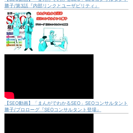
勝子/第3話『内部リンクとユーザビリティ』
【SEO動画】「まんがでわかるSEO」SEOコンサルタント
勝子/プロローグ『SEOコンサルタント登場』