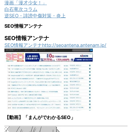
漫画「漫才少女！」
白石竜次コラム
逆SEO・誹謗中傷対策・炎上
SEO情報アンテナ
SEO情報アンテナ
SEO情報アンテナhttp://seoantena.antenam.jp/
【動画】「まんがでわかるSEO」