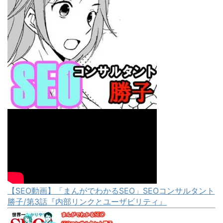
【SEO動画】「まんがでわかるSEO」SEOコンサルタント
勝子/第3話『内部リンクとユーザビリティ』