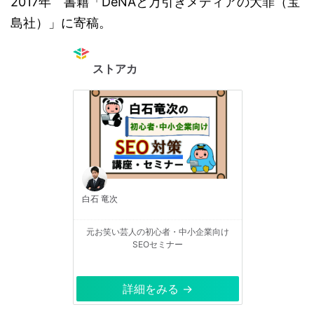
2017年 書籍「DeNAと万引きメディアの大罪（宝
島社）」に寄稿。
ストアカ
白石 竜次
元お笑い芸人の初心者・中小企業向け
SEOセミナー
詳細をみる →