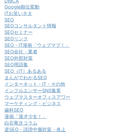
DMCA
Google順位変動
ITお笑いネタ
SEO
SEOコンサルタント情報
SEOセミナー
SEOリンク
SEO・IT漫画「ウェブマブ！」
SEO会社・業者
SEO外部対策
SEO用語集
SEO（IT）あるある
まんがでわかるSEO
インターネット・IT・その他
インフルエンサーSNS集客
ウェブマスターオフィスアワー
マーケティング・ビジネス
歯科SEO
漫画「漫才少女！」
白石竜次コラム
逆SEO・誹謗中傷対策・炎上