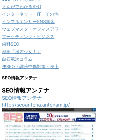
まんがでわかるSEO
インターネット・IT・その他
インフルエンサーSNS集客
ウェブマスターオフィスアワー
マーケティング・ビジネス
歯科SEO
漫画「漫才少女！」
白石竜次コラム
逆SEO・誹謗中傷対策・炎上
SEO情報アンテナ
SEO情報アンテナ
SEO情報アンテナ
http://seoantena.antenam.jp/