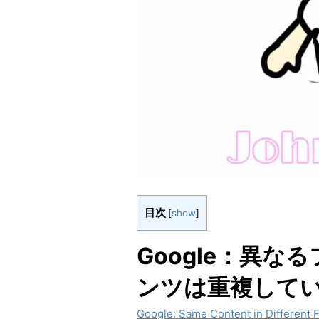
目次
[
show
]
Google：異
ンツは重複して
Google: Same Content in Different F