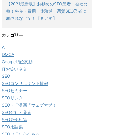
【2021最新版】お勧めのSEO業者・会社比
較！料金・費用・体験談！悪質SEO業者に
騙されないで！【まとめ】
カテゴリー
AI
DMCA
Google順位変動
ITお笑いネタ
SEO
SEOコンサルタント情報
SEOセミナー
SEOリンク
SEO・IT漫画「ウェブマブ！」
SEO会社・業者
SEO外部対策
SEO用語集
SEO（IT）あるある