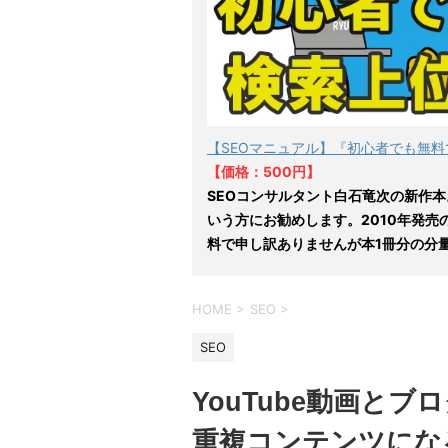
【SEOマニュアル】『初心者でも無料
【価格：500円】
SEOコンサルタント白石竜次の新作本
いう方にお勧めします。2010年発売
料で申し訳ありませんが本1冊分の分
HOME
>
SEO
>
SEO
YouTube動画と
重複コンテンツにな