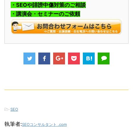
・SEOや誹謗中傷対策のご相談
・講演会・セミナーのご依頼
-
SEO
執筆者:
SEOコンサルタント .com