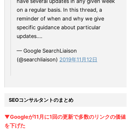
have several updates in any given week
on a regular basis. In this thread, a
reminder of when and why we give
specific guidance about particular
updates....
— Google SearchLiaison
(@searchliaison)
2019年11月12日
SEOコンサルタントのまとめ
▼Googleが11月に1回の更新で多数のリンクの価値
を下げた