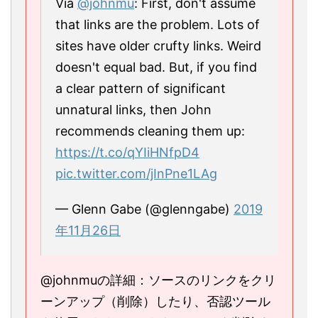
Via
@johnmu
: First, don't assume
that links are the problem. Lots of
sites have older crufty links. Weird
doesn't equal bad. But, if you find
a clear pattern of significant
unnatural links, then John
recommends cleaning them up:
https://t.co/qYIiHNfpD4
pic.twitter.com/jInPne1LAg
— Glenn Gabe (@glenngabe)
2019
年11月26日
@johnmuの詳細：ソースのリンクをクリ
ーンアップ（削除）したり、否認ツール