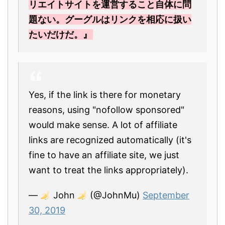
リエイトサイトを運営すること自体に問
題ない。グーグルはリンクを相応に扱い
たいだけだ。』
Yes, if the link is there for monetary
reasons, using "nofollow sponsored"
would make sense. A lot of affiliate
links are recognized automatically (it's
fine to have an affiliate site, we just
want to treat the links appropriately).
—
John
(@JohnMu)
September
30, 2019