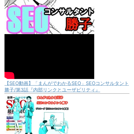
【SEO動画】「まんがでわかるSEO」SEOコンサルタント
勝子/第3話『内部リンクとユーザビリティ』