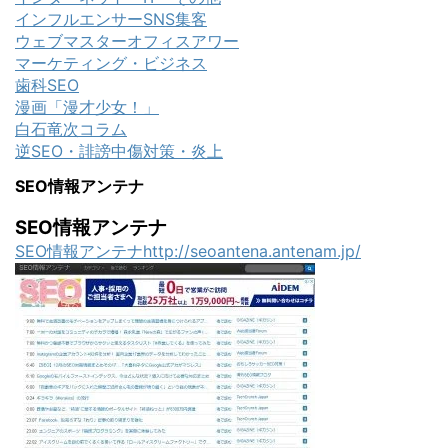
インフルエンサーSNS集客
ウェブマスターオフィスアワー
マーケティング・ビジネス
歯科SEO
漫画「漫才少女！」
白石竜次コラム
逆SEO・誹謗中傷対策・炎上
SEO情報アンテナ
SEO情報アンテナ
SEO情報アンテナhttp://seoantena.antenam.jp/