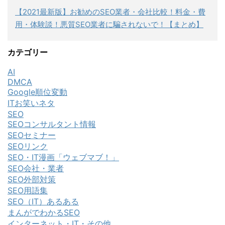
【2021最新版】お勧めのSEO業者・会社比較！料金・費
用・体験談！悪質SEO業者に騙されないで！【まとめ】
カテゴリー
AI
DMCA
Google順位変動
ITお笑いネタ
SEO
SEOコンサルタント情報
SEOセミナー
SEOリンク
SEO・IT漫画「ウェブマブ！」
SEO会社・業者
SEO外部対策
SEO用語集
SEO（IT）あるある
まんがでわかるSEO
インターネット・IT・その他