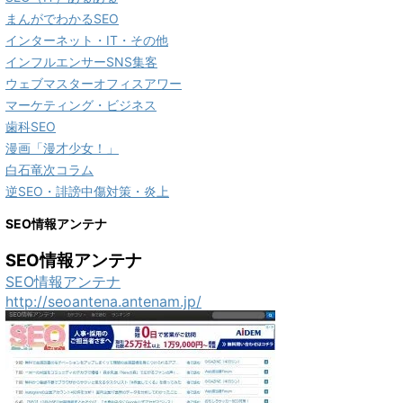
まんがでわかるSEO
インターネット・IT・その他
インフルエンサーSNS集客
ウェブマスターオフィスアワー
マーケティング・ビジネス
歯科SEO
漫画「漫才少女！」
白石竜次コラム
逆SEO・誹謗中傷対策・炎上
SEO情報アンテナ
SEO情報アンテナ
SEO情報アンテナ
http://seoantena.antenam.jp/