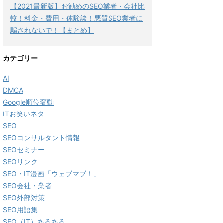
【2021最新版】お勧めのSEO業者・会社比
較！料金・費用・体験談！悪質SEO業者に
騙されないで！【まとめ】
カテゴリー
AI
DMCA
Google順位変動
ITお笑いネタ
SEO
SEOコンサルタント情報
SEOセミナー
SEOリンク
SEO・IT漫画「ウェブマブ！」
SEO会社・業者
SEO外部対策
SEO用語集
SEO（IT）あるある