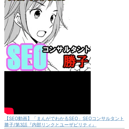
【SEO動画】「まんがでわかるSEO」SEOコンサルタント
勝子/第3話『内部リンクとユーザビリティ』