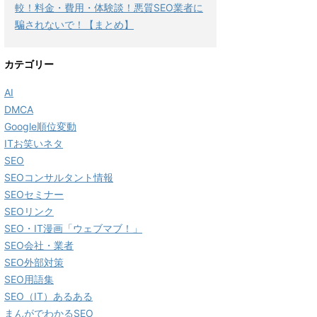
較！料金・費用・体験談！悪質SEO業者に
騙されないで！【まとめ】
カテゴリー
AI
DMCA
Google順位変動
ITお笑いネタ
SEO
SEOコンサルタント情報
SEOセミナー
SEOリンク
SEO・IT漫画「ウェブマブ！」
SEO会社・業者
SEO外部対策
SEO用語集
SEO（IT）あるある
まんがでわかるSEO