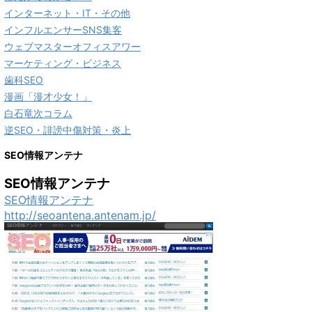
インターネット・IT・その他
インフルエンサーSNS集客
ウェブマスターオフィスアワー
マーケティング・ビジネス
歯科SEO
漫画「漫才少女！」
白石竜次コラム
逆SEO・誹謗中傷対策・炎上
SEO情報アンテナ
SEO情報アンテナ
SEO情報アンテナ
http://seoantena.antenam.jp/