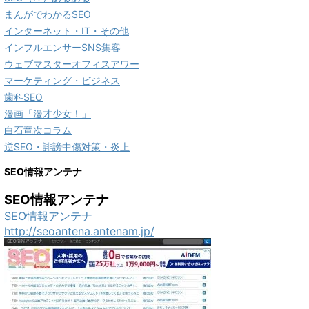
まんがでわかるSEO
インターネット・IT・その他
インフルエンサーSNS集客
ウェブマスターオフィスアワー
マーケティング・ビジネス
歯科SEO
漫画「漫才少女！」
白石竜次コラム
逆SEO・誹謗中傷対策・炎上
SEO情報アンテナ
SEO情報アンテナ
SEO情報アンテナ
http://seoantena.antenam.jp/