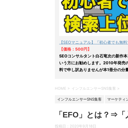
【SEOマニュアル】『初心者でも無料
【価格：500円】
SEOコンサルタント白石竜次の新作本
いう方にお勧めします。2010年発売
料で申し訳ありませんが本1冊分の分
HOME
>
インフルエンサーSNS集客
>
インフルエンサーSNS集客
マーケティ
「EFO」とは？⇒
投稿日：
2020年9月18日