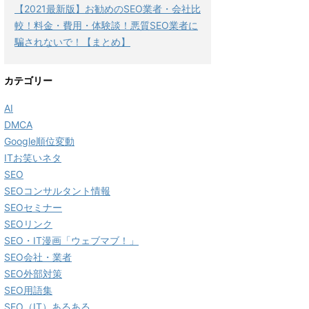
【2021最新版】お勧めのSEO業者・会社比
較！料金・費用・体験談！悪質SEO業者に
騙されないで！【まとめ】
カテゴリー
AI
DMCA
Google順位変動
ITお笑いネタ
SEO
SEOコンサルタント情報
SEOセミナー
SEOリンク
SEO・IT漫画「ウェブマブ！」
SEO会社・業者
SEO外部対策
SEO用語集
SEO（IT）あるある