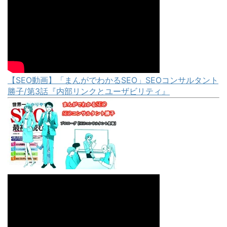
【SEO動画】「まんがでわかるSEO」SEOコンサルタント
勝子/第3話『内部リンクとユーザビリティ』