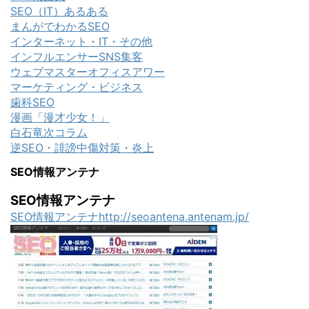
SEO（IT）あるある
まんがでわかるSEO
インターネット・IT・その他
インフルエンサーSNS集客
ウェブマスターオフィスアワー
マーケティング・ビジネス
歯科SEO
漫画「漫才少女！」
白石竜次コラム
逆SEO・誹謗中傷対策・炎上
SEO情報アンテナ
SEO情報アンテナ
SEO情報アンテナhttp://seoantena.antenam.jp/