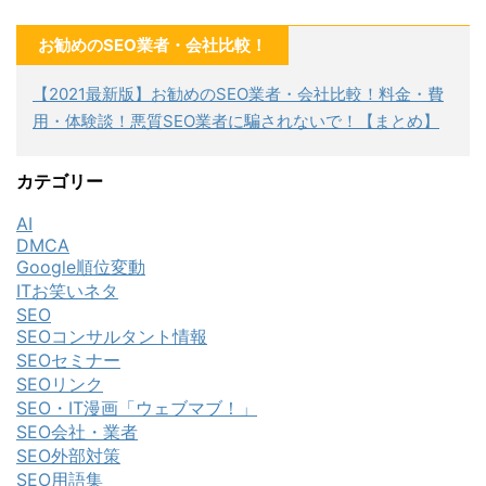
お勧めのSEO業者・会社比較！
【2021最新版】お勧めのSEO業者・会社比較！料金・費
用・体験談！悪質SEO業者に騙されないで！【まとめ】
カテゴリー
AI
DMCA
Google順位変動
ITお笑いネタ
SEO
SEOコンサルタント情報
SEOセミナー
SEOリンク
SEO・IT漫画「ウェブマブ！」
SEO会社・業者
SEO外部対策
SEO用語集