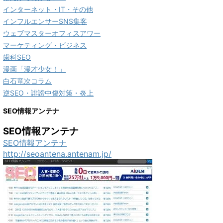
インターネット・IT・その他
インフルエンサーSNS集客
ウェブマスターオフィスアワー
マーケティング・ビジネス
歯科SEO
漫画「漫才少女！」
白石竜次コラム
逆SEO・誹謗中傷対策・炎上
SEO情報アンテナ
SEO情報アンテナ
SEO情報アンテナ
http://seoantena.antenam.jp/