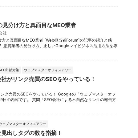
の見分け方と真面目なMEO業者
O会社
方と真面目なMEO業者 [Web担当者Forum]の記事の紹介と感
か？ 悪質業者の見分け方、正しいGoogleマイビジネス活用方法を専
SEO外部対策
ウェブマスターオフィスアワー
会社がリンク売買のSEOをやっている！
ンク売買のSEOをやっている！ Googleの「ウェブマスターオフ
8月9日の内容です。 質問「SEO会社による不自然なリンクの報告方
ウェブマスターオフィスアワー
な見出しタグの数を指摘！