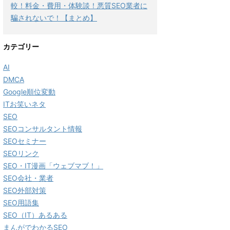
較！料金・費用・体験談！悪質SEO業者に
騙されないで！【まとめ】
カテゴリー
AI
DMCA
Google順位変動
ITお笑いネタ
SEO
SEOコンサルタント情報
SEOセミナー
SEOリンク
SEO・IT漫画「ウェブマブ！」
SEO会社・業者
SEO外部対策
SEO用語集
SEO（IT）あるある
まんがでわかるSEO