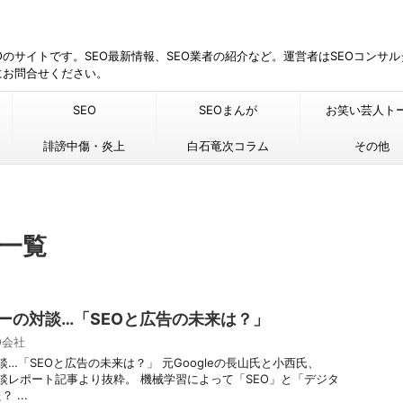
EOのサイトです。SEO最新情報、SEO業者の紹介など。運営者はSEOコンサ
にお問合せください。
SEO
SEOまんが
お笑い芸人ト
誹謗中傷・炎上
白石竜次コラム
その他
 一覧
バーの対談…「SEOと広告の未来は？」
O会社
談…「SEOと広告の未来は？」 元Googleの長山氏と小西氏、
対談レポート記事より抜粋。 機械学習によって「SEO」と「デジタ
...