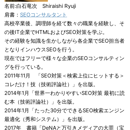
名前:白石竜次 Shiraishi Ryuji
肩書：
SEOコンサルタント
高校卒業後、調理師を経て数々の職業を経験し、そ
の後IT企業でHTMLおよびSEO対策を学ぶ。
その経験を知識を生かしながら各企業でSEO担当者
となりインハウスSEOを行う。
現在ではフリーで様々な企業のSEOコンサルティン
グを行っている。
2011年11月 「SEO対策＜検索上位にヒットする＞
コレだけ！技（技術評論社）」を出版。
2014年1月「世界一わかりやすいSEO対策 最初に読
む本（技術評論社）」を出版。
2014年1月「たった30分でできるSEO検索エンジン
最適化（秀和システム）」を出版。
2017年 書籍「DeNAと万引きメディアの大罪（宝