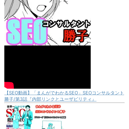
【SEO動画】「まんがでわかるSEO」SEOコンサルタント
勝子/第3話『内部リンクとユーザビリティ』