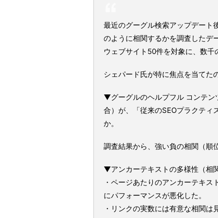
最近のグーグル検索アップデート後
のように相関するかを調査したデ
ウェブサイト50件を対象に、数千
シェパード氏が特に焦点を当てた
▼グーグルのヘルプフル コンテン
合）が、「従来のSEOプラクティ
か。
調査結果から、強い負の相関（順
▼アンカーテキストの多様性（相関： 内
・ページあたりのアンカーテキス
にパフォーマンスが悪化した。
・リンクの実数には有意な相関は