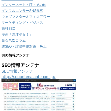
インターネット・IT・その他
インフルエンサーSNS集客
ウェブマスターオフィスアワー
マーケティング・ビジネス
歯科SEO
漫画「漫才少女！」
白石竜次コラム
逆SEO・誹謗中傷対策・炎上
SEO情報アンテナ
SEO情報アンテナ
SEO情報アンテナ
http://seoantena.antenam.jp/