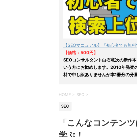
【SEOマニュアル】『初心者でも無料
【価格：500円】
SEOコンサルタント白石竜次の新作本
いう方にお勧めします。2010年発売
料で申し訳ありませんが本1冊分の分
HOME
>
SEO
>
SEO
「こんなコンテンツは
学ぶ！