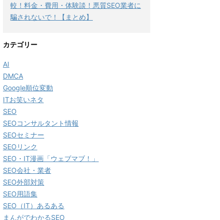
較！料金・費用・体験談！悪質SEO業者に
騙されないで！【まとめ】
カテゴリー
AI
DMCA
Google順位変動
ITお笑いネタ
SEO
SEOコンサルタント情報
SEOセミナー
SEOリンク
SEO・IT漫画「ウェブマブ！」
SEO会社・業者
SEO外部対策
SEO用語集
SEO（IT）あるある
まんがでわかるSEO