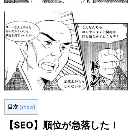
目次
[
show
]
【SEO】順位が急落した！