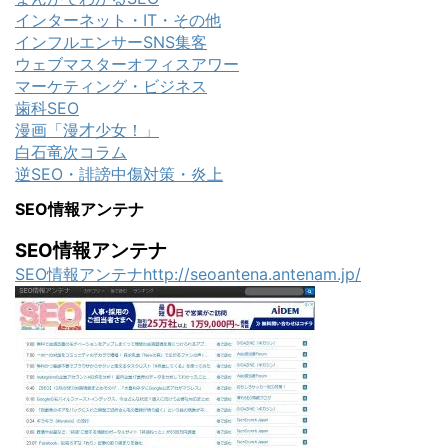
インターネット・IT・その他
インフルエンサーSNS集客
ウェブマスターオフィスアワー
マーケティング・ビジネス
歯科SEO
漫画「漫才少女！」
白石竜次コラム
逆SEO・誹謗中傷対策・炎上
SEO情報アンテナ
SEO情報アンテナ
SEO情報アンテナhttp://seoantena.antenam.jp/