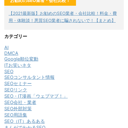
お勧めのSEO業者・会社比較！
【2021最新版】お勧めのSEO業者・会社比較！料金・費
用・体験談！悪質SEO業者に騙されないで！【まとめ】
カテゴリー
AI
DMCA
Google順位変動
ITお笑いネタ
SEO
SEOコンサルタント情報
SEOセミナー
SEOリンク
SEO・IT漫画「ウェブマブ！」
SEO会社・業者
SEO外部対策
SEO用語集
SEO（IT）あるある
まんがでわかるSEO