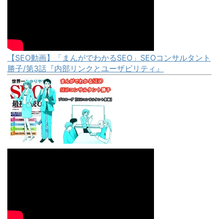
【SEO動画】「まんがでわかるSEO」SEOコンサルタント
勝子/第3話『内部リンクとユーザビリティ』