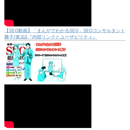
【SEO動画】「まんがでわかるSEO」SEOコンサルタント
勝子/第3話『内部リンクとユーザビリティ』