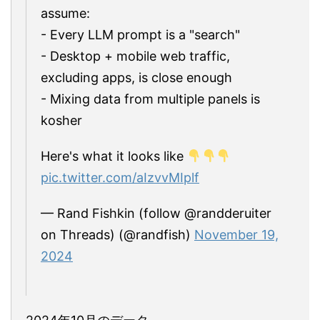
assume:
- Every LLM prompt is a "search"
- Desktop + mobile web traffic,
excluding apps, is close enough
- Mixing data from multiple panels is
kosher
Here's what it looks like
pic.twitter.com/aIzvvMIplf
— Rand Fishkin (follow @randderuiter
on Threads) (@randfish)
November 19,
2024