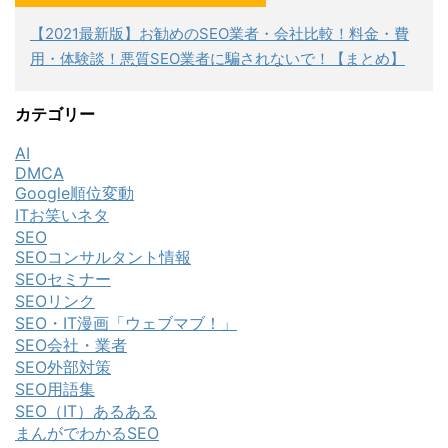
【2021最新版】お勧めのSEO業者・会社比較！料金・費
用・体験談！悪質SEO業者に騙されないで！【まとめ】
カテゴリー
AI
DMCA
Google順位変動
ITお笑いネタ
SEO
SEOコンサルタント情報
SEOセミナー
SEOリンク
SEO・IT漫画「ウェブマブ！」
SEO会社・業者
SEO外部対策
SEO用語集
SEO（IT）あるある
まんがでわかるSEO