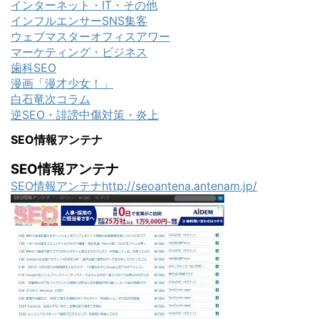
インターネット・IT・その他
インフルエンサーSNS集客
ウェブマスターオフィスアワー
マーケティング・ビジネス
歯科SEO
漫画「漫才少女！」
白石竜次コラム
逆SEO・誹謗中傷対策・炎上
SEO情報アンテナ
SEO情報アンテナ
SEO情報アンテナhttp://seoantena.antenam.jp/