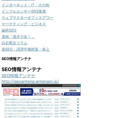
インターネット・IT・その他
インフルエンサーSNS集客
ウェブマスターオフィスアワー
マーケティング・ビジネス
歯科SEO
漫画「漫才少女！」
白石竜次コラム
逆SEO・誹謗中傷対策・炎上
SEO情報アンテナ
SEO情報アンテナ
SEO情報アンテナ
http://seoantena.antenam.jp/