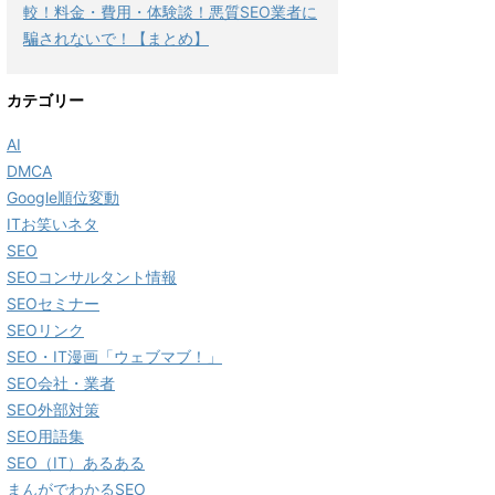
較！料金・費用・体験談！悪質SEO業者に
騙されないで！【まとめ】
カテゴリー
AI
DMCA
Google順位変動
ITお笑いネタ
SEO
SEOコンサルタント情報
SEOセミナー
SEOリンク
SEO・IT漫画「ウェブマブ！」
SEO会社・業者
SEO外部対策
SEO用語集
SEO（IT）あるある
まんがでわかるSEO