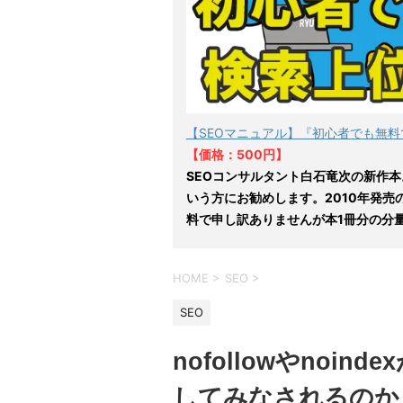
【SEOマニュアル】『初心者でも無料
【価格：500円】
SEOコンサルタント白石竜次の新作本
いう方にお勧めします。2010年発売
料で申し訳ありませんが本1冊分の分
HOME
>
SEO
>
SEO
nofollowやnoi
してみなされるのか