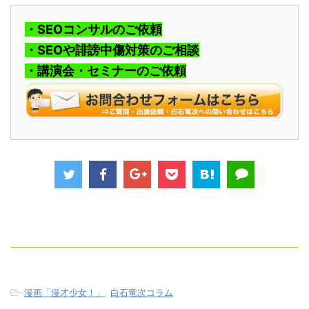
・SEOコンサルのご依頼
・SEOや誹謗中傷対策のご相談
・講演会・セミナーのご依頼
-
漫画「漫才少女！」
,
白石竜次コラム