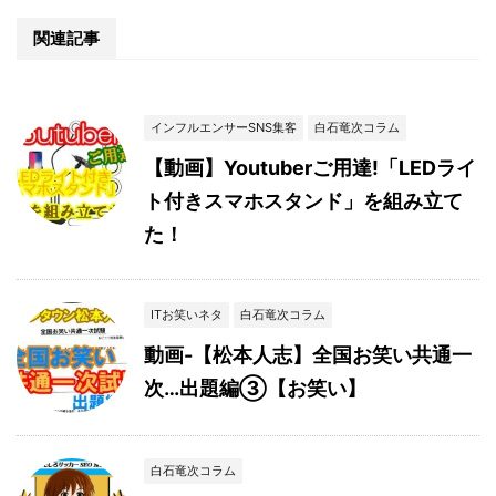
関連記事
インフルエンサーSNS集客
白石竜次コラム
【動画】Youtuberご用達!「LEDライ
ト付きスマホスタンド」を組み立て
た！
ITお笑いネタ
白石竜次コラム
動画-【松本人志】全国お笑い共通一
次…出題編③【お笑い】
白石竜次コラム