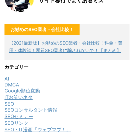
サイト移行でよくあるミス
お勧めのSEO業者・会社比較！
【2021最新版】お勧めのSEO業者・会社比較！料金・費
用・体験談！悪質SEO業者に騙されないで！【まとめ】
カテゴリー
AI
DMCA
Google順位変動
ITお笑いネタ
SEO
SEOコンサルタント情報
SEOセミナー
SEOリンク
SEO・IT漫画「ウェブマブ！」