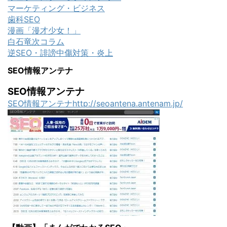
マーケティング・ビジネス
歯科SEO
漫画「漫才少女！」
白石竜次コラム
逆SEO・誹謗中傷対策・炎上
SEO情報アンテナ
SEO情報アンテナ
SEO情報アンテナhttp://seoantena.antenam.jp/