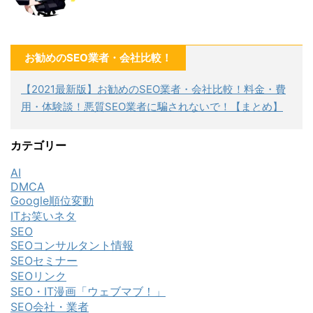
お勧めのSEO業者・会社比較！
【2021最新版】お勧めのSEO業者・会社比較！料金・費
用・体験談！悪質SEO業者に騙されないで！【まとめ】
カテゴリー
AI
DMCA
Google順位変動
ITお笑いネタ
SEO
SEOコンサルタント情報
SEOセミナー
SEOリンク
SEO・IT漫画「ウェブマブ！」
SEO会社・業者