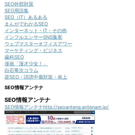
SEO外部対策
SEO用語集
SEO（IT）あるある
まんがでわかるSEO
インターネット・IT・その他
インフルエンサーSNS集客
ウェブマスターオフィスアワー
マーケティング・ビジネス
歯科SEO
漫画「漫才少女！」
白石竜次コラム
逆SEO・誹謗中傷対策・炎上
SEO情報アンテナ
SEO情報アンテナ
SEO情報アンテナhttp://seoantena.antenam.jp/