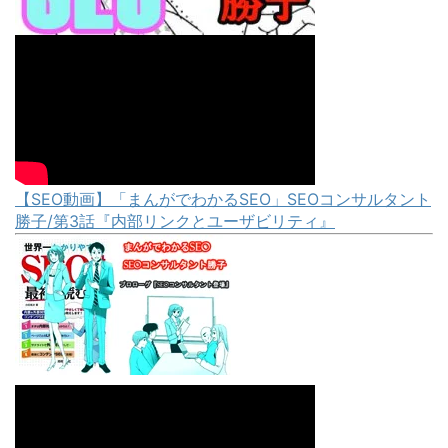
【SEO動画】「まんがでわかるSEO」SEOコンサルタント
勝子/第3話『内部リンクとユーザビリティ』