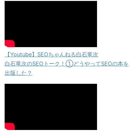
【Youtube】SEOちゃんねる白石竜次
白石竜次のSEOトーク！①どうやってSEOの本を
出版した？