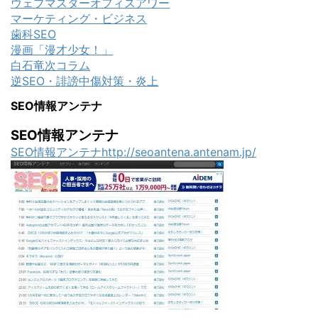
ウェブマスターオフィスアワー
マーケティング・ビジネス
歯科SEO
漫画「漫才少女！」
白石竜次コラム
逆SEO・誹謗中傷対策・炎上
SEO情報アンテナ
SEO情報アンテナ
SEO情報アンテナhttp://seoantena.antenam.jp/