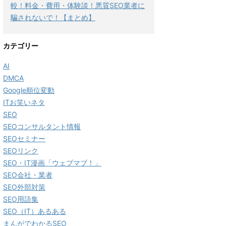
較！料金・費用・体験談！悪質SEO業者に
騙されないで！【まとめ】
カテゴリー
AI
DMCA
Google順位変動
ITお笑いネタ
SEO
SEOコンサルタント情報
SEOセミナー
SEOリンク
SEO・IT漫画「ウェブマブ！」
SEO会社・業者
SEO外部対策
SEO用語集
SEO（IT）あるある
まんがでわかるSEO