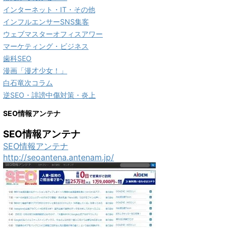
インターネット・IT・その他
インフルエンサーSNS集客
ウェブマスターオフィスアワー
マーケティング・ビジネス
歯科SEO
漫画「漫才少女！」
白石竜次コラム
逆SEO・誹謗中傷対策・炎上
SEO情報アンテナ
SEO情報アンテナ
SEO情報アンテナ
http://seoantena.antenam.jp/