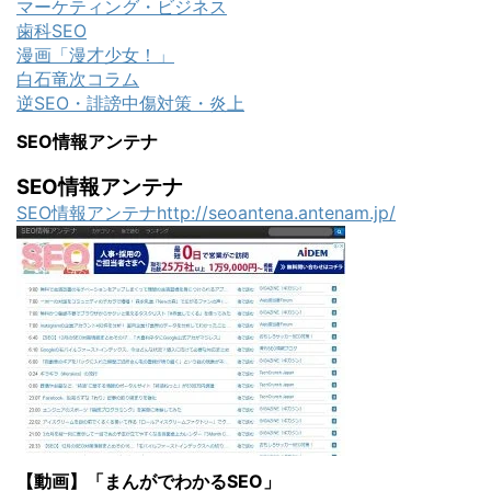
マーケティング・ビジネス
歯科SEO
漫画「漫才少女！」
白石竜次コラム
逆SEO・誹謗中傷対策・炎上
SEO情報アンテナ
SEO情報アンテナ
SEO情報アンテナhttp://seoantena.antenam.jp/
【動画】「まんがでわかるSEO」