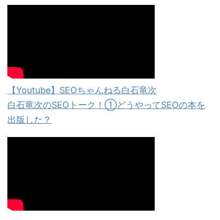
【Youtube】SEOちゃんねる白石竜次
白石竜次のSEOトーク！①どうやってSEOの本を
出版した？