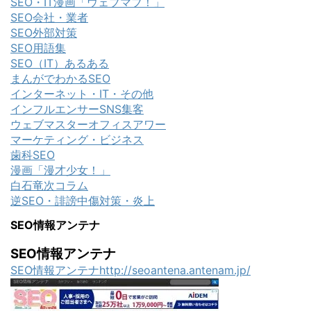
SEO・IT漫画「ウェブマブ！」
SEO会社・業者
SEO外部対策
SEO用語集
SEO（IT）あるある
まんがでわかるSEO
インターネット・IT・その他
インフルエンサーSNS集客
ウェブマスターオフィスアワー
マーケティング・ビジネス
歯科SEO
漫画「漫才少女！」
白石竜次コラム
逆SEO・誹謗中傷対策・炎上
SEO情報アンテナ
SEO情報アンテナ
SEO情報アンテナhttp://seoantena.antenam.jp/