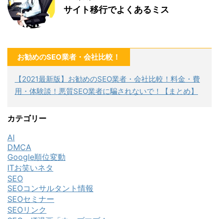
サイト移行でよくあるミス
お勧めのSEO業者・会社比較！
【2021最新版】お勧めのSEO業者・会社比較！料金・費
用・体験談！悪質SEO業者に騙されないで！【まとめ】
カテゴリー
AI
DMCA
Google順位変動
ITお笑いネタ
SEO
SEOコンサルタント情報
SEOセミナー
SEOリンク