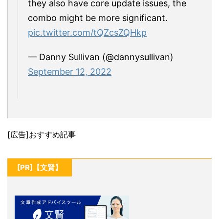
they also have core update issues, the
combo might be more significant.
pic.twitter.com/tQZcsZQHkp
— Danny Sullivan (@dannysullivan)
September 12, 2022
[広告]おすすめ記事
[PR]【文賢】