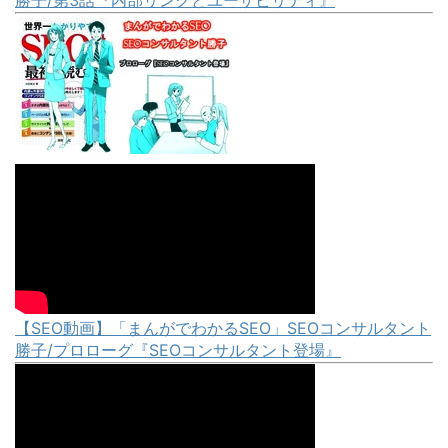
勝子/第3話『内部リンクとユーザビリティ』
【SEO動画】「まんがでわかるSEO」SEOコンサルタント
勝子/プロローグ『SEOコンサルタント登場』