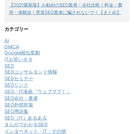
【2021最新版】お勧めのSEO業者・会社比較！料金・費
用・体験談！悪質SEO業者に騙されないで！【まとめ】
カテゴリー
AI
DMCA
Google順位変動
ITお笑いネタ
SEO
SEOコンサルタント情報
SEOセミナー
SEOリンク
SEO・IT漫画「ウェブマブ！」
SEO会社・業者
SEO外部対策
SEO用語集
SEO（IT）あるある
まんがでわかるSEO
インターネット・IT・その他