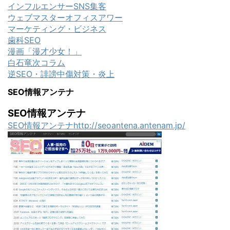
インフルエンサーSNS集客
ウェブマスターオフィスアワー
マーケティング・ビジネス
歯科SEO
漫画「漫才少女！」
白石竜次コラム
逆SEO・誹謗中傷対策・炎上
SEO情報アンテナ
SEO情報アンテナ
SEO情報アンテナhttp://seoantena.antenam.jp/