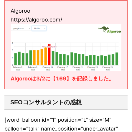
Algoroo
https://algoroo.com/
Algorooは3/2に【1.69】を記録しました。
SEOコンサルタントの感想
[word_balloon id="1" position="L" size="M"
balloon="talk" name_position="under_avatar"