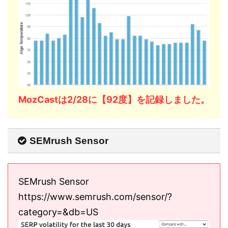
MozCastは2/28に【92度】を記録しました。
SEMrush Sensor
SEMrush Sensor
https://www.semrush.com/sensor/?
category=&db=US