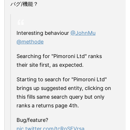
バグ/機能？
Interesting behaviour
@JohnMu
@methode
Searching for "Pimoroni Ltd" ranks
their site first, as expected.
Starting to search for "Pimoroni Ltd"
brings up suggested entity, clicking on
this fills same search query but only
ranks a returns page 4th.
Bug/feature?
pic.twitter.com/tcRoSFVrsa