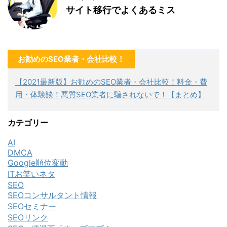
サイト移行でよくあるミス
お勧めのSEO業者・会社比較！
【2021最新版】お勧めのSEO業者・会社比較！料金・費
用・体験談！悪質SEO業者に騙されないで！【まとめ】
カテゴリー
AI
DMCA
Google順位変動
ITお笑いネタ
SEO
SEOコンサルタント情報
SEOセミナー
SEOリンク