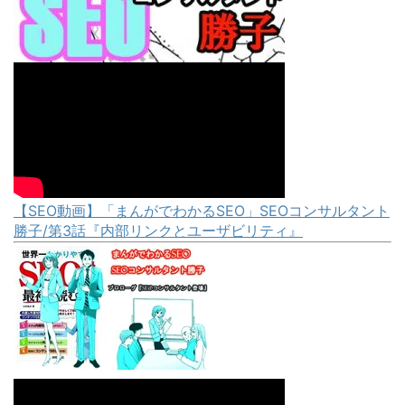
【SEO動画】「まんがでわかるSEO」SEOコンサルタント
勝子/第3話『内部リンクとユーザビリティ』