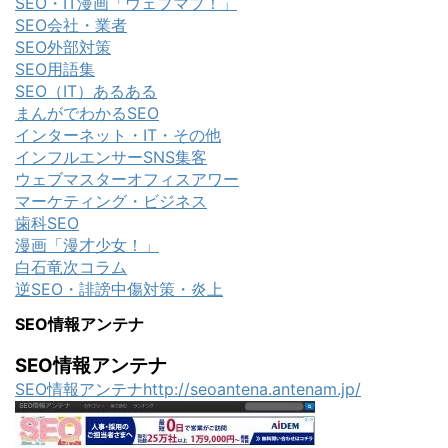
SEO・IT漫画「ウェブマブ！」
SEO会社・業者
SEO外部対策
SEO用語集
SEO（IT）あるある
まんがでわかるSEO
インターネット・IT・その他
インフルエンサーSNS集客
ウェブマスターオフィスアワー
マーケティング・ビジネス
歯科SEO
漫画「漫才少女！」
白石竜次コラム
逆SEO・誹謗中傷対策・炎上
SEO情報アンテナ
SEO情報アンテナ
SEO情報アンテナhttp://seoantena.antenam.jp/