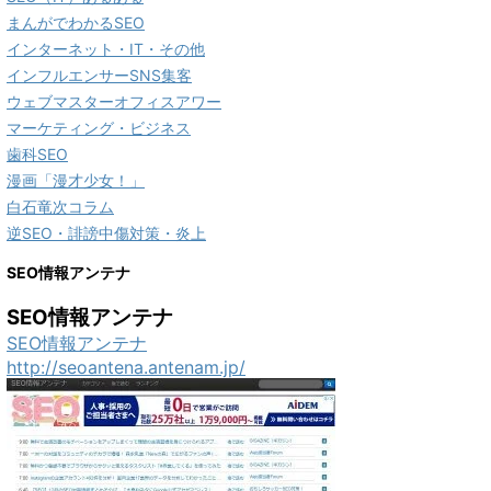
まんがでわかるSEO
インターネット・IT・その他
インフルエンサーSNS集客
ウェブマスターオフィスアワー
マーケティング・ビジネス
歯科SEO
漫画「漫才少女！」
白石竜次コラム
逆SEO・誹謗中傷対策・炎上
SEO情報アンテナ
SEO情報アンテナ
SEO情報アンテナ
http://seoantena.antenam.jp/