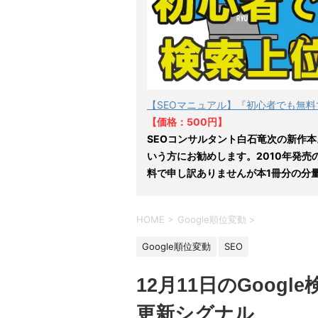
【SEOマニュアル】『初心者でも無料
【価格：500円】
SEOコンサルタント白石竜次の新作本
いう方にお勧めします。2010年発売
料で申し訳ありませんが本1冊分の分
HOME
>
Google順位変動
>
Google順位変動
SEO
12月11日のGoog
更新シグナル