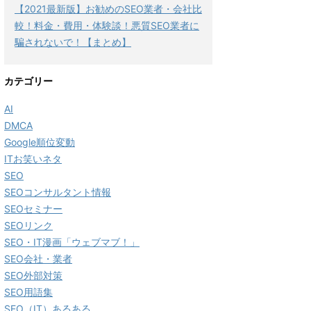
【2021最新版】お勧めのSEO業者・会社比
較！料金・費用・体験談！悪質SEO業者に
騙されないで！【まとめ】
カテゴリー
AI
DMCA
Google順位変動
ITお笑いネタ
SEO
SEOコンサルタント情報
SEOセミナー
SEOリンク
SEO・IT漫画「ウェブマブ！」
SEO会社・業者
SEO外部対策
SEO用語集
SEO（IT）あるある