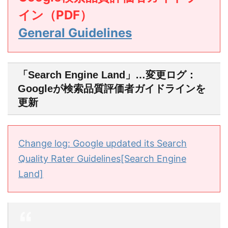
イン（PDF）
General Guidelines
「Search Engine Land」…変更ログ：
Googleが検索品質評価者ガイドラインを
更新
Change log: Google updated its Search
Quality Rater Guidelines[Search Engine
Land]