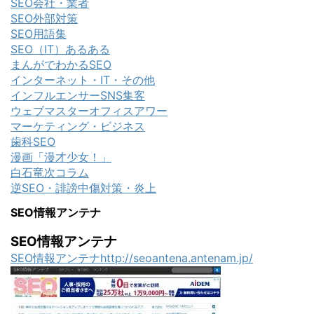
SEO会社・業者
SEO外部対策
SEO用語集
SEO（IT）あるある
まんがでわかるSEO
インターネット・IT・その他
インフルエンサーSNS集客
ウェブマスターオフィスアワー
マーケティング・ビジネス
歯科SEO
漫画「漫才少女！」
白石竜次コラム
逆SEO・誹謗中傷対策・炎上
SEO情報アンテナ
SEO情報アンテナ
SEO情報アンテナhttp://seoantena.antenam.jp/