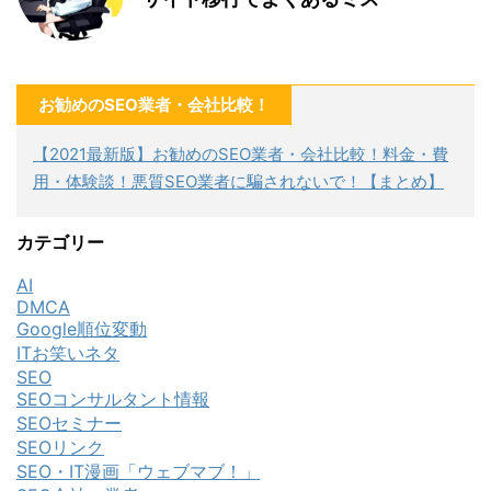
お勧めのSEO業者・会社比較！
【2021最新版】お勧めのSEO業者・会社比較！料金・費
用・体験談！悪質SEO業者に騙されないで！【まとめ】
カテゴリー
AI
DMCA
Google順位変動
ITお笑いネタ
SEO
SEOコンサルタント情報
SEOセミナー
SEOリンク
SEO・IT漫画「ウェブマブ！」