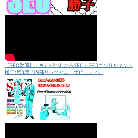
【SEO動画】「まんがでわかるSEO」SEOコンサルタント
勝子/第3話『内部リンクとユーザビリティ』