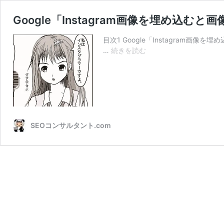
Google「Instagram画像を埋め込
目次1 Google「Instagram画
Google「Instagram
…
続きを読む
画
像
を
埋
め
込
む
SEOコンサルタント.com
と
画
像
検
索
ト
ラ
フ
ィ